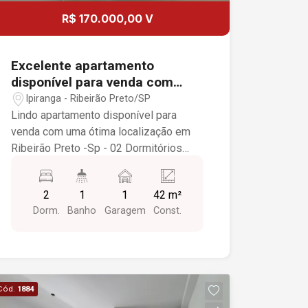
R$ 170.000,00 V
Excelente apartamento
disponível para venda com
uma ótima localização em
Ipiranga - Ribeirão Preto/SP
Ribeirão Preto -SP
Lindo apartamento disponível para
venda com uma ótima localização em
Ribeirão Preto -Sp - 02 Dormitórios
com, armários planejado ventilação
natural e iluminação completa; - Sala
2
1
1
42 m²
ampla com fechadura eletrônica, painel
Dorm.
Banho
Garagem
Const.
de Tv, iluminação completa e bem
arejada; - Cozinha ampla com armários
planejados e iluminação completa; -
Banheiro com, espelho, gabinete,
ventilação natural e iluminação
Cód.
1884
completa; - Área de serviço;