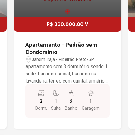
R$ 360.000,00 V
Apartamento - Padrão sem
Condomínio
Jardim Irajá - Ribeirão Preto/SP
Apartamento com 3 dormitório sendo 1
suíte, banheiro social, banheiro na
lavanderia, térreo com quintal, armários
planejados na cozinha, banheiros e
lavanderia, todos os dormitórios com
3
1
2
1
armários, 1 vaga de garagem no
Dorm.
Suite
Banho
Garagem
subsolo.