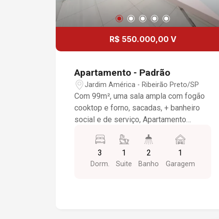
R$ 550.000,00 V
Apartamento - Padrão
Jardim América - Ribeirão Preto/SP
Com 99m², uma sala ampla com fogão
cooktop e forno, sacadas, + banheiro
social e de serviço, Apartamento
padrão, Bairro Jardim América, (Zona
Sul), em Ribeirão Preto/SP: - 3
3
1
2
1
dormitórios sendo 1 suíte completo em
Dorm.
Suite
Banho
Garagem
armários; - Banheiro social; - Sala para 2
ambientes; - Cozinha planejada; -
Lavanderia; - Despensa; - 1 vaga de
garagem. PRÉDIO COM PISCINA,
CHURRASQUEIRA, SALÃO DE FESTAS,