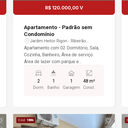
R$ 120.000,00 V
Apartamento - Padrão sem
Condomínio
Jardim Heitor Rigon - Ribeirão
Preto/SP
Apartamento com 02 Dormitório, Sala,
Cozinha, Banheiro, Área de serviço.
Área de lazer com parque e
churrasqueira 01 Garagem vaga coberta
2
1
1
48 m²
Dorm.
Banho
Garagem
Const.
Cód.
1886