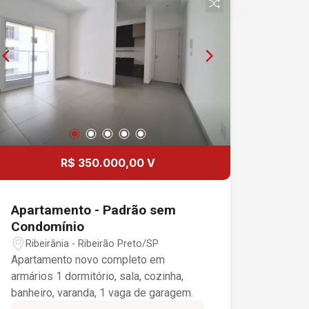
Condomínio com; - Área de lazer; -
Salão de festas; - Espaço Kids; - Área
de churrasco: Entre em contato conosco
através do (16) 3635-2132 ou nosso
Whatsapp (16) 99182-2203 Somos
uma imobiliária que valoriza sempre o
ótimo atendimento para com seus
clientes. Estamos sempre atentos ao
mercado, proporcionando um
atendimento com excelência.
R$ 350.000,00 V
Oferecemos uma variedade de imóveis
em toda a cidade de Ribeirão Preto /
SP e região, para locação e venda de
Apartamento - Padrão sem
casas, apartamentos, kitnets, salão,
Condomínio
salas, entre outros. Temos todo o
Ribeirânia - Ribeirão Preto/SP
suporte necessário para proporcionar
Apartamento novo completo em
bons negócios de forma rápida e
armários 1 dormitório, sala, cozinha,
sólida. Com 15 anos de mercado
banheiro, varanda, 1 vaga de garagem.
podemos garantir, com a competência