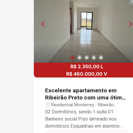
R$ 2.350,00 L
R$ 460.000,00 V
Excelente apartamento em
Ribeirão Preto com uma ótima
localização em Ribeirão Preto -
Residencial Monterrey - Ribeirão
SP
Preto/SP
02 Dormitórios, sendo 1 suíte 01
Banheiro social Piso laminado nos
dormitórios Esquadrias em alumínio