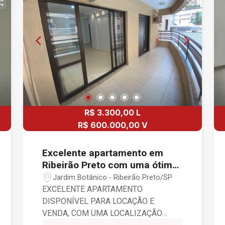
R$ 3.300,00 L
R$ 600.000,00 V
Excelente apartamento em
Ribeirão Preto com uma ótima
localização em Ribeirão Preto -
Jardim Botânico - Ribeirão Preto/SP
SP
EXCELENTE APARTAMENTO
DISPONÍVEL PARA LOCAÇÃO E
VENDA, COM UMA LOCALIZAÇÃO