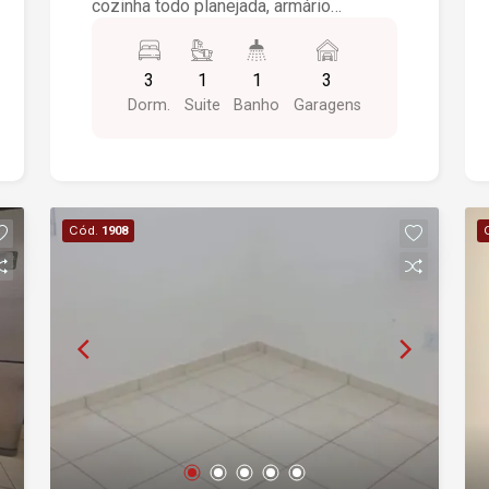
cozinha todo planejada, armário
embutido, fogão, geladeira, filtro,
escritório, uma linda sacada e garagem
3
1
1
3
03 vagas
Dorm.
Suite
Banho
Garagens
Cód.
1908