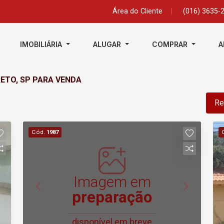
Área do Cliente
|
(016) 3635-
IMOBILIÁRIA
ALUGAR
COMPRAR
A
RETO, SP PARA VENDA
Re
Cód.
1987
Imagem em
preparação
disponível em breve