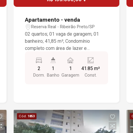
Apartamento - venda
Reserva Real - Ribeirão Preto/SP
02 quartos; 01 vaga de garagem; 01
banheiro; 41,85 m²; Condomínio
completo com área de lazer e
segurança.
2
1
1
41.85 m²
Dorm.
Banho
Garagem
Const.
Cód.
1853