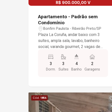
R$ 900.000,00 V
Apartamento - Padrão sem
Condomínio
Bonfim Paulista - Ribeirão Preto/SP
Plaza La Coruña, andar baixo com 3
suítes, ampla sala, lavabo, banheiro
social, varanda gourmet, 2 vagas de
garagem, condomínio completo. OBS;.
apartamento conforme construtora
3
3
4
2
entregou para proprietário. Aberto a
Dorm.
Suítes
Banho
Garagens
proposta.
Cód.
1856