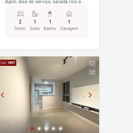
duplo, área de serviço, sacada, rico em
armários e ar condicionado.
2
1
1
1
Dorm.
Suite
Banho
Garagem
Cód.
1897