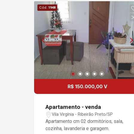
GUARITA DE ENTRADA, PRÉDIO COM
Cód.
1948
ELEVADORES.
R$ 150.000,00 V
Apartamento - venda
Vila Virgínia - Ribeirão Preto/SP
Apartamento cm 02 dormitórios, sala,
cozinha, lavanderia e garagem.