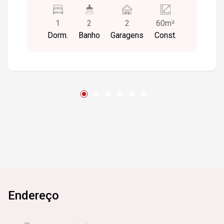
despensa, garagem para 02 carros. piso em
porcelanato. Terreno 8x20 Um dormitório com ar
1
2
2
60m²
e tv Cozinha montada Piscina aquecida Tudo
Dorm.
Banho
Garagens
Const.
porcelanato Toldos e tela de proteção piscina
Endereço